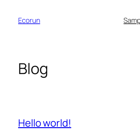
Skip
to
Ecorun
Samp
content
Blog
Hello world!