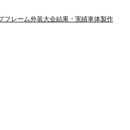
プ
フレーム
外装
大会結果・実績
車体製作