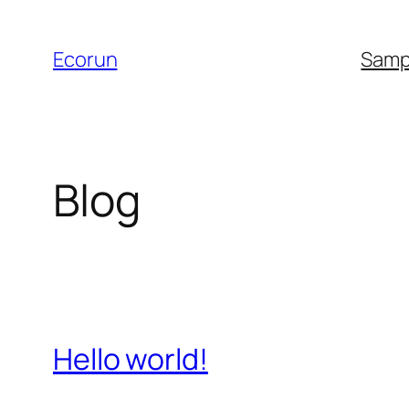
Skip
to
Ecorun
Samp
content
Blog
Hello world!