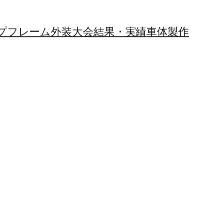
プ
フレーム
外装
大会結果・実績
車体製作