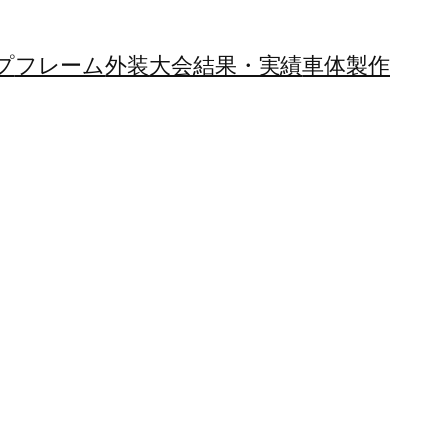
プ
フレーム
外装
大会結果・実績
車体製作