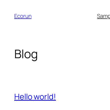
Skip
to
Ecorun
Samp
content
Blog
Hello world!