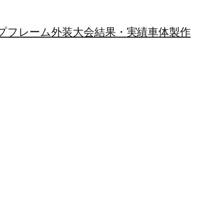
プ
フレーム
外装
大会結果・実績
車体製作