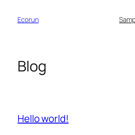
Skip
to
Ecorun
Samp
content
Blog
Hello world!